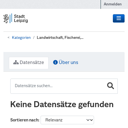
Zum Hauptinhalt wechseln
Anmelden
Kategorien
Landwirtschaft, Fischerei,...
Datensätze
Über uns
Keine Datensätze gefunden
Sortieren nach