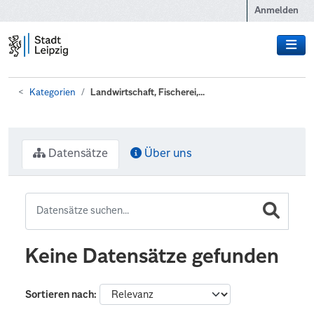
Zum Hauptinhalt wechseln
Anmelden
Kategorien
Landwirtschaft, Fischerei,...
Datensätze
Über uns
Keine Datensätze gefunden
Sortieren nach