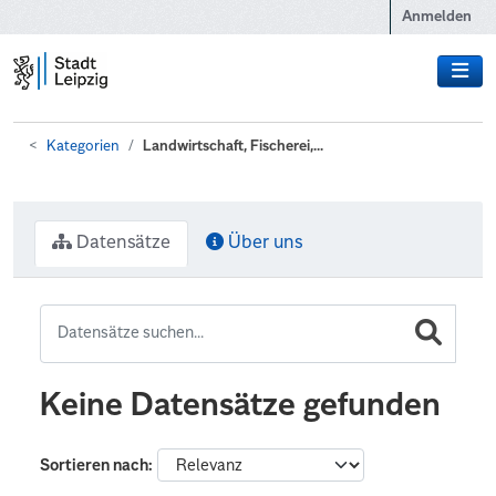
Zum Hauptinhalt wechseln
Anmelden
Kategorien
Landwirtschaft, Fischerei,...
Datensätze
Über uns
Keine Datensätze gefunden
Sortieren nach