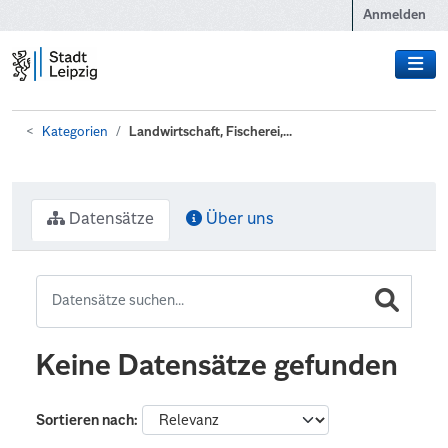
Zum Hauptinhalt wechseln
Anmelden
Kategorien
Landwirtschaft, Fischerei,...
Datensätze
Über uns
Keine Datensätze gefunden
Sortieren nach