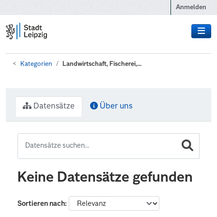
Zum Hauptinhalt wechseln
Anmelden
Kategorien
Landwirtschaft, Fischerei,...
Datensätze
Über uns
Keine Datensätze gefunden
Sortieren nach