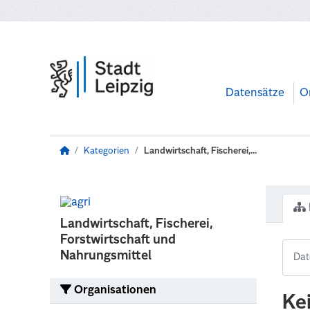
Zum Hauptinhalt wechseln
Datensätze
O
Kategorien
Landwirtschaft, Fischerei,...
Landwirtschaft, Fischerei,
Forstwirtschaft und
Nahrungsmittel
Organisationen
Ke