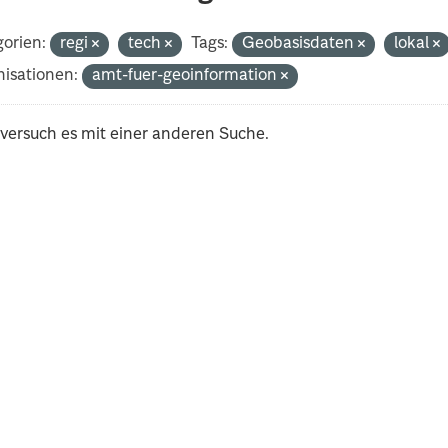
orien:
regi
tech
Tags:
Geobasisdaten
lokal
isationen:
amt-fuer-geoinformation
 versuch es mit einer anderen Suche.