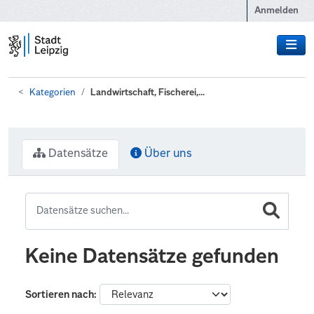
Zum Hauptinhalt wechseln
Anmelden
Kategorien
Landwirtschaft, Fischerei,...
Datensätze
Über uns
Keine Datensätze gefunden
Sortieren nach