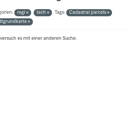
orien:
regi
tech
Tags:
Cadastral parcels
dtgrundkarte
 versuch es mit einer anderen Suche.