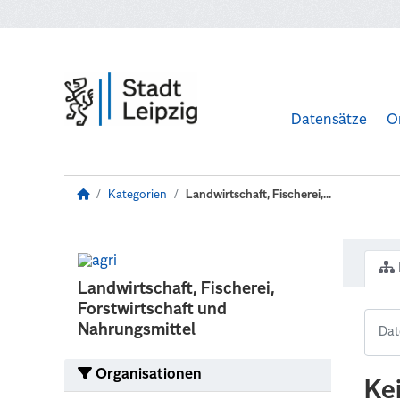
Zum Hauptinhalt wechseln
Datensätze
O
Kategorien
Landwirtschaft, Fischerei,...
Landwirtschaft, Fischerei,
Forstwirtschaft und
Nahrungsmittel
Organisationen
Ke