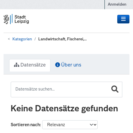
Zum Hauptinhalt wechseln
Anmelden
Kategorien
Landwirtschaft, Fischerei,...
Datensätze
Über uns
Keine Datensätze gefunden
Sortieren nach