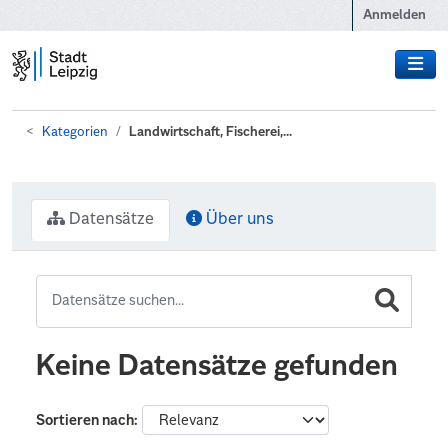
Zum Hauptinhalt wechseln
Anmelden
Kategorien
Landwirtschaft, Fischerei,...
Datensätze
Über uns
Keine Datensätze gefunden
Sortieren nach