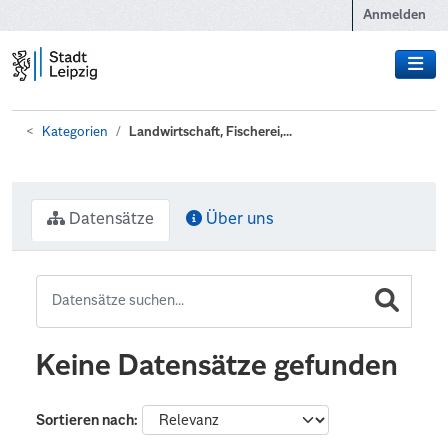
Zum Hauptinhalt wechseln
Anmelden
Kategorien
Landwirtschaft, Fischerei,...
Datensätze
Über uns
Keine Datensätze gefunden
Sortieren nach