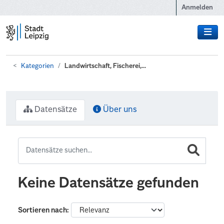
Zum Hauptinhalt wechseln
Anmelden
Kategorien
Landwirtschaft, Fischerei,...
Datensätze
Über uns
Keine Datensätze gefunden
Sortieren nach