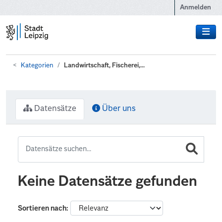
Zum Hauptinhalt wechseln
Anmelden
Kategorien
Landwirtschaft, Fischerei,...
Datensätze
Über uns
Keine Datensätze gefunden
Sortieren nach