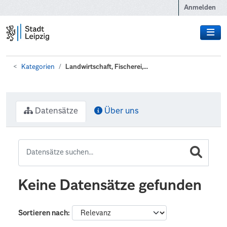
Zum Hauptinhalt wechseln
Anmelden
Kategorien
Landwirtschaft, Fischerei,...
Datensätze
Über uns
Keine Datensätze gefunden
Sortieren nach