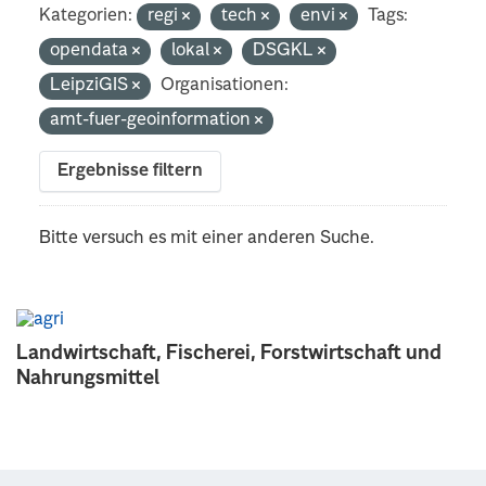
Kategorien:
regi
tech
envi
Tags:
opendata
lokal
DSGKL
LeipziGIS
Organisationen:
amt-fuer-geoinformation
Ergebnisse filtern
Bitte versuch es mit einer anderen Suche.
Landwirtschaft, Fischerei, Forstwirtschaft und
Nahrungsmittel