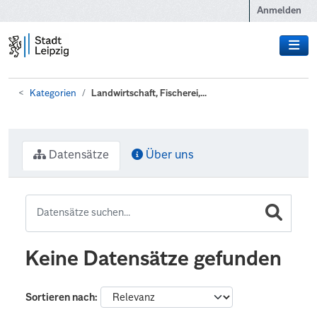
Zum Hauptinhalt wechseln
Anmelden
Kategorien
Landwirtschaft, Fischerei,...
Datensätze
Über uns
Keine Datensätze gefunden
Sortieren nach