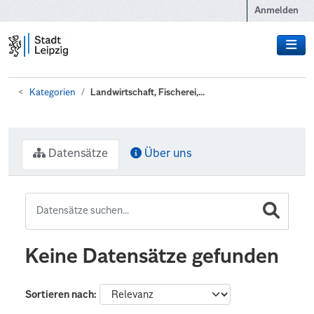
Zum Hauptinhalt wechseln
Anmelden
Kategorien
Landwirtschaft, Fischerei,...
Datensätze
Über uns
Keine Datensätze gefunden
Sortieren nach