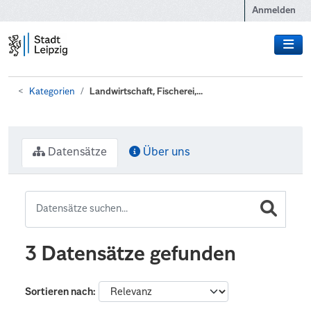
Zum Hauptinhalt wechseln
Anmelden
Kategorien
Landwirtschaft, Fischerei,...
Datensätze
Über uns
3 Datensätze gefunden
Sortieren nach