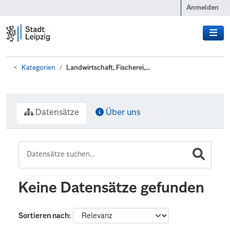
Zum Hauptinhalt wechseln
Anmelden
Kategorien
Landwirtschaft, Fischerei,...
Datensätze
Über uns
Keine Datensätze gefunden
Sortieren nach