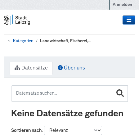
Zum Hauptinhalt wechseln
Anmelden
Kategorien
Landwirtschaft, Fischerei,...
Datensätze
Über uns
Keine Datensätze gefunden
Sortieren nach