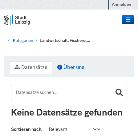
Zum Hauptinhalt wechseln
Anmelden
Kategorien
Landwirtschaft, Fischerei,...
Datensätze
Über uns
Keine Datensätze gefunden
Sortieren nach