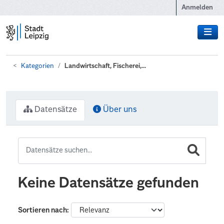
Zum Hauptinhalt wechseln
Anmelden
Kategorien
Landwirtschaft, Fischerei,...
Datensätze
Über uns
Keine Datensätze gefunden
Sortieren nach