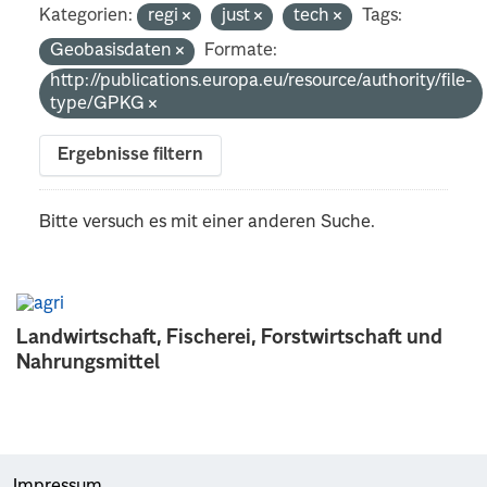
Kategorien:
regi
just
tech
Tags:
Geobasisdaten
Formate:
http://publications.europa.eu/resource/authority/file-
type/GPKG
Ergebnisse filtern
Bitte versuch es mit einer anderen Suche.
Landwirtschaft, Fischerei, Forstwirtschaft und
Nahrungsmittel
Impressum