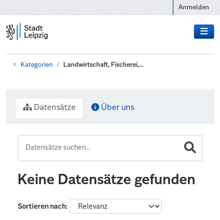
Zum Hauptinhalt wechseln
Anmelden
Kategorien
Landwirtschaft, Fischerei,...
Datensätze
Über uns
Keine Datensätze gefunden
Sortieren nach