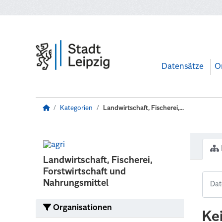
Zum Hauptinhalt wechseln
Datensätze
O
Kategorien
Landwirtschaft, Fischerei,...
Landwirtschaft, Fischerei,
Forstwirtschaft und
Nahrungsmittel
Organisationen
Ke