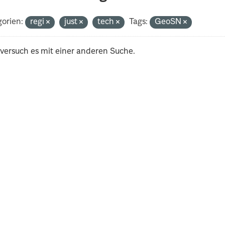
orien:
regi
just
tech
Tags:
GeoSN
 versuch es mit einer anderen Suche.