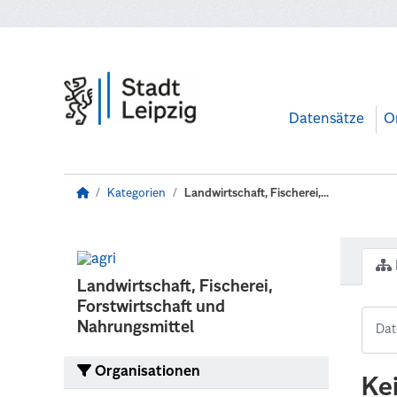
Zum Hauptinhalt wechseln
Datensätze
O
Kategorien
Landwirtschaft, Fischerei,...
Landwirtschaft, Fischerei,
Forstwirtschaft und
Nahrungsmittel
Organisationen
Ke