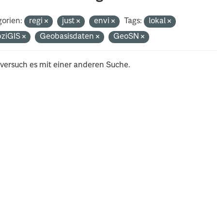
orien:
regi
just
envi
Tags:
lokal
pziGIS
Geobasisdaten
GeoSN
 versuch es mit einer anderen Suche.