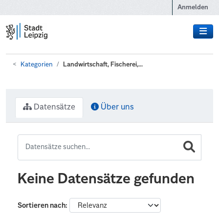
Zum Hauptinhalt wechseln
Anmelden
Kategorien
Landwirtschaft, Fischerei,...
Datensätze
Über uns
Keine Datensätze gefunden
Sortieren nach