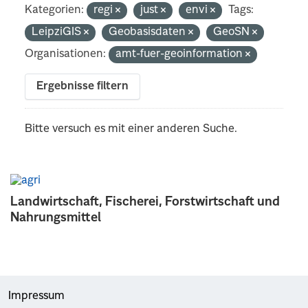
Kategorien:
regi
just
envi
Tags:
LeipziGIS
Geobasisdaten
GeoSN
Organisationen:
amt-fuer-geoinformation
Ergebnisse filtern
Bitte versuch es mit einer anderen Suche.
Landwirtschaft, Fischerei, Forstwirtschaft und
Nahrungsmittel
Impressum