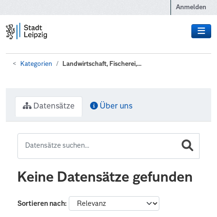
Zum Hauptinhalt wechseln
Anmelden
Kategorien
Landwirtschaft, Fischerei,...
Datensätze
Über uns
Keine Datensätze gefunden
Sortieren nach