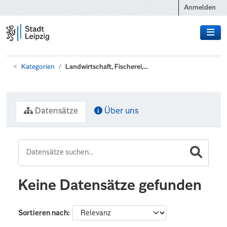
Zum Hauptinhalt wechseln
Anmelden
Kategorien
Landwirtschaft, Fischerei,...
Datensätze
Über uns
Keine Datensätze gefunden
Sortieren nach