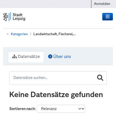
Zum Hauptinhalt wechseln
Anmelden
Kategorien
Landwirtschaft, Fischerei,...
Datensätze
Über uns
Keine Datensätze gefunden
Sortieren nach