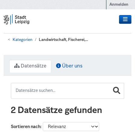
Zum Hauptinhalt wechseln
Anmelden
Kategorien
Landwirtschaft, Fischerei,...
Datensätze
Über uns
2 Datensätze gefunden
Sortieren nach