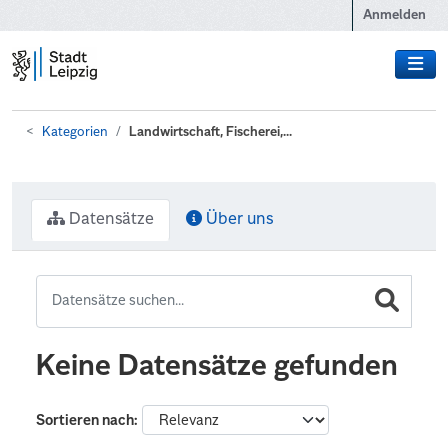
Zum Hauptinhalt wechseln
Anmelden
Kategorien
Landwirtschaft, Fischerei,...
Datensätze
Über uns
Keine Datensätze gefunden
Sortieren nach