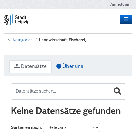
Zum Hauptinhalt wechseln
Anmelden
Kategorien
Landwirtschaft, Fischerei,...
Datensätze
Über uns
Keine Datensätze gefunden
Sortieren nach