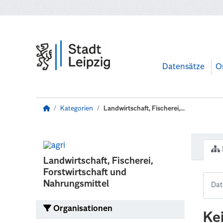
Zum Hauptinhalt wechseln
Datensätze
O
Kategorien
Landwirtschaft, Fischerei,...
Landwirtschaft, Fischerei,
Forstwirtschaft und
Nahrungsmittel
Organisationen
Ke