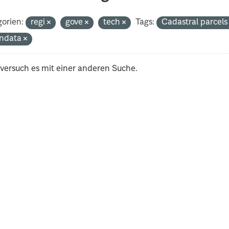
orien:
regi
gove
tech
Tags:
Cadastral parcel
ndata
 versuch es mit einer anderen Suche.