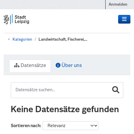
Zum Hauptinhalt wechseln
Anmelden
Kategorien
Landwirtschaft, Fischerei,...
Datensätze
Über uns
Keine Datensätze gefunden
Sortieren nach