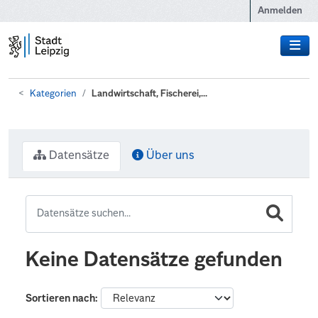
Zum Hauptinhalt wechseln
Anmelden
Kategorien
Landwirtschaft, Fischerei,...
Datensätze
Über uns
Keine Datensätze gefunden
Sortieren nach