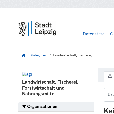
Zum Hauptinhalt wechseln
Datensätze
O
Kategorien
Landwirtschaft, Fischerei,...
Landwirtschaft, Fischerei,
Forstwirtschaft und
Nahrungsmittel
Organisationen
Ke