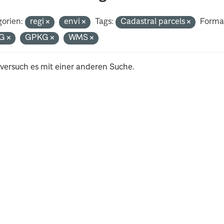
orien:
regi
envi
Tags:
Cadastral parcels
Forma
G
GPKG
WMS
 versuch es mit einer anderen Suche.