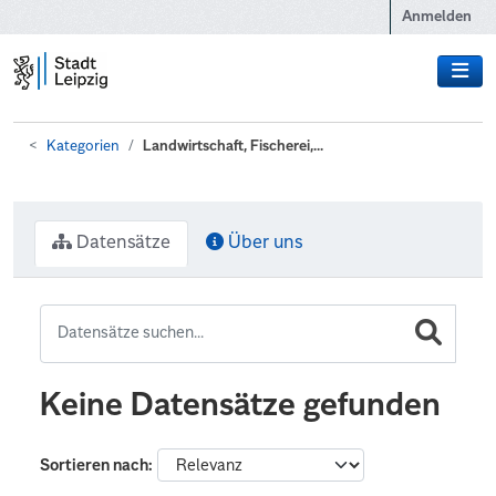
Zum Hauptinhalt wechseln
Anmelden
Kategorien
Landwirtschaft, Fischerei,...
Datensätze
Über uns
Keine Datensätze gefunden
Sortieren nach