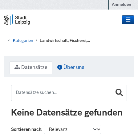
Zum Hauptinhalt wechseln
Anmelden
Kategorien
Landwirtschaft, Fischerei,...
Datensätze
Über uns
Keine Datensätze gefunden
Sortieren nach