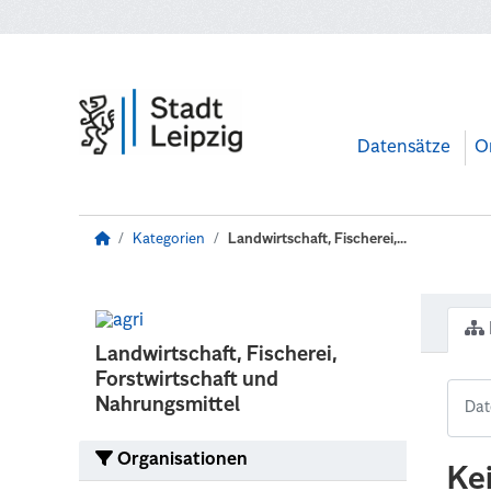
Zum Hauptinhalt wechseln
Datensätze
O
Kategorien
Landwirtschaft, Fischerei,...
Landwirtschaft, Fischerei,
Forstwirtschaft und
Nahrungsmittel
Organisationen
Ke