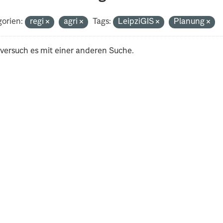
orien:
regi
agri
Tags:
LeipziGIS
Planung
 versuch es mit einer anderen Suche.