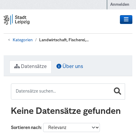
Zum Hauptinhalt wechseln
Anmelden
Kategorien
Landwirtschaft, Fischerei,...
Datensätze
Über uns
Keine Datensätze gefunden
Sortieren nach