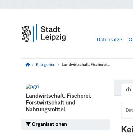
Zum Hauptinhalt wechseln
Datensätze
O
Kategorien
Landwirtschaft, Fischerei,...
Landwirtschaft, Fischerei,
Forstwirtschaft und
Nahrungsmittel
Organisationen
Ke