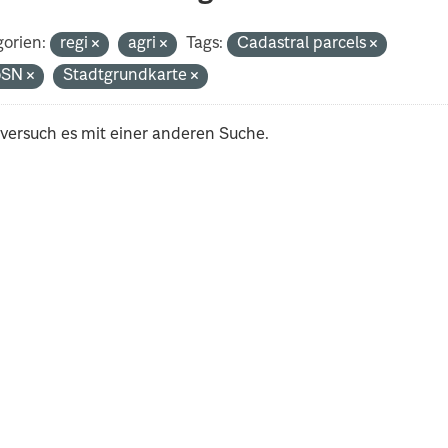
orien:
regi
agri
Tags:
Cadastral parcels
oSN
Stadtgrundkarte
 versuch es mit einer anderen Suche.