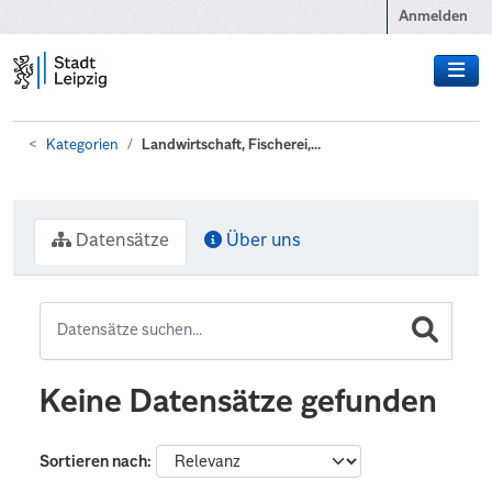
Zum Hauptinhalt wechseln
Anmelden
Kategorien
Landwirtschaft, Fischerei,...
Datensätze
Über uns
Keine Datensätze gefunden
Sortieren nach