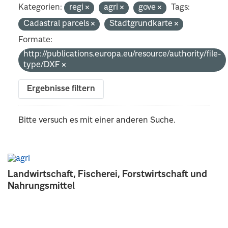
Kategorien:
regi
agri
gove
Tags:
Cadastral parcels
Stadtgrundkarte
Formate:
http://publications.europa.eu/resource/authority/file-
type/DXF
Ergebnisse filtern
Bitte versuch es mit einer anderen Suche.
Landwirtschaft, Fischerei, Forstwirtschaft und
Nahrungsmittel