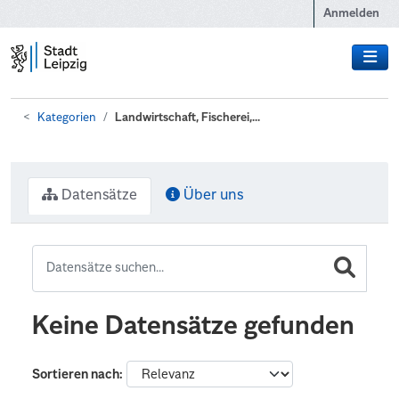
Zum Hauptinhalt wechseln
Anmelden
Kategorien
Landwirtschaft, Fischerei,...
Datensätze
Über uns
Keine Datensätze gefunden
Sortieren nach