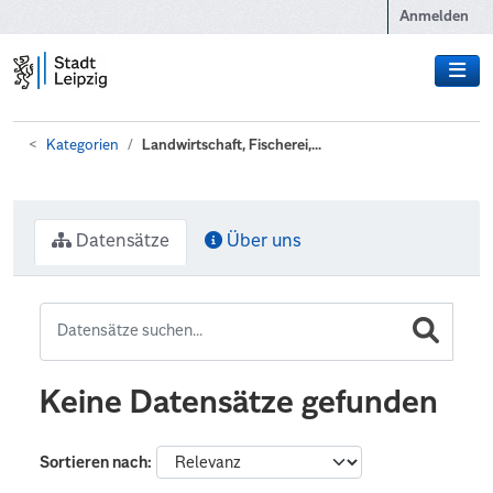
Zum Hauptinhalt wechseln
Anmelden
Kategorien
Landwirtschaft, Fischerei,...
Datensätze
Über uns
Keine Datensätze gefunden
Sortieren nach