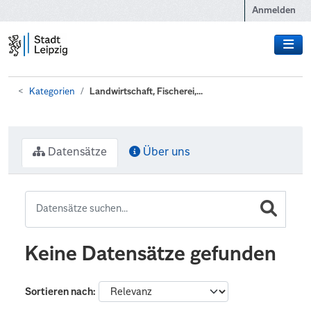
Zum Hauptinhalt wechseln
Anmelden
Kategorien
Landwirtschaft, Fischerei,...
Datensätze
Über uns
Keine Datensätze gefunden
Sortieren nach