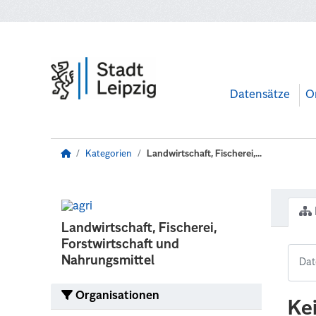
Zum Hauptinhalt wechseln
Datensätze
O
Kategorien
Landwirtschaft, Fischerei,...
Landwirtschaft, Fischerei,
Forstwirtschaft und
Nahrungsmittel
Organisationen
Ke