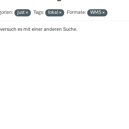
orien:
just
Tags:
lokal
Formate:
WMS
 versuch es mit einer anderen Suche.