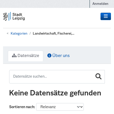
Zum Hauptinhalt wechseln
Anmelden
Kategorien
Landwirtschaft, Fischerei,...
Datensätze
Über uns
Keine Datensätze gefunden
Sortieren nach