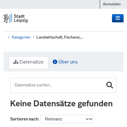
Zum Hauptinhalt wechseln
Anmelden
Kategorien
Landwirtschaft, Fischerei,...
Datensätze
Über uns
Keine Datensätze gefunden
Sortieren nach