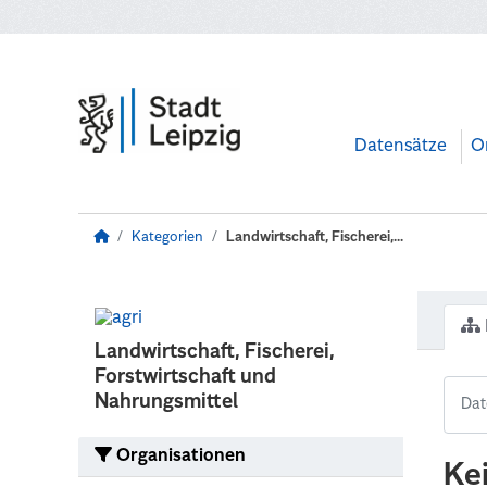
Zum Hauptinhalt wechseln
Datensätze
O
Kategorien
Landwirtschaft, Fischerei,...
Landwirtschaft, Fischerei,
Forstwirtschaft und
Nahrungsmittel
Organisationen
Ke