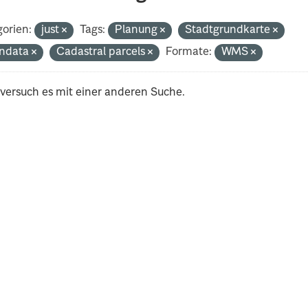
orien:
just
Tags:
Planung
Stadtgrundkarte
ndata
Cadastral parcels
Formate:
WMS
 versuch es mit einer anderen Suche.