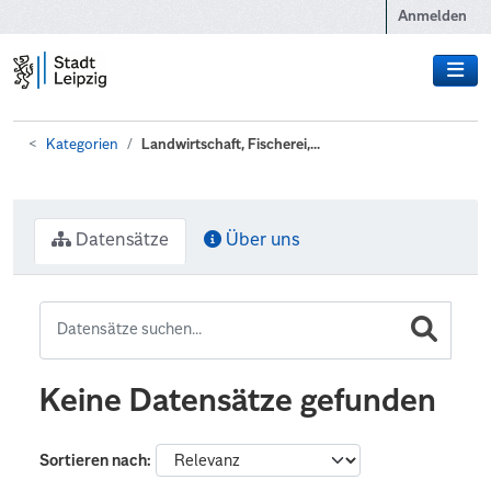
Zum Hauptinhalt wechseln
Anmelden
Kategorien
Landwirtschaft, Fischerei,...
Datensätze
Über uns
Keine Datensätze gefunden
Sortieren nach