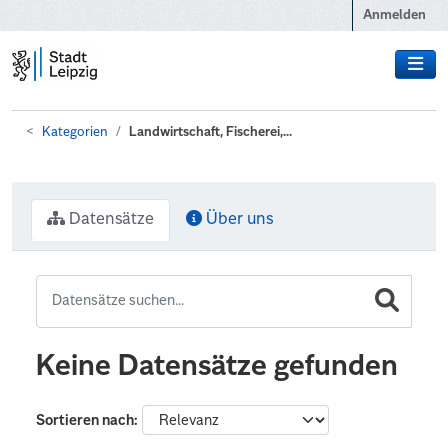
Zum Hauptinhalt wechseln
Anmelden
Kategorien
Landwirtschaft, Fischerei,...
Datensätze
Über uns
Keine Datensätze gefunden
Sortieren nach